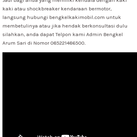
Jadi bagi anda yang memiliki kendala dengan kaki
kaki atau shockbreaker kendaraan bermotor,
langsung hubungi bengkelkakimobil.com untuk
membetulinya atau jika hendak berkonsultasi dulu
silahkan, anda dapat Telpon kami Admin Bengkel
Arum Sari di Nomor 085221486500.