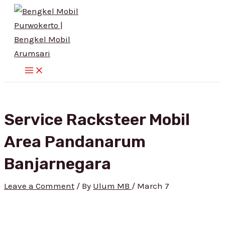
Main
Skip
Post
Menu
to
navigation
content
Service Racksteer Mobil
Area Pandanarum
Banjarnegara
Leave a Comment
/ By
Ulum MB
/
March 7