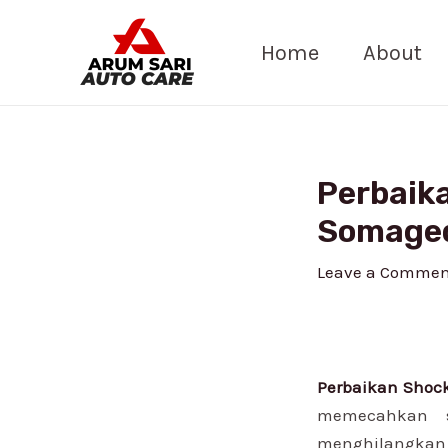
Skip
Post
to
navigation
Home
About
content
Perbaik
Somage
Leave a Commen
Perbaikan Shoc
memecahkan s
menghilangkan b