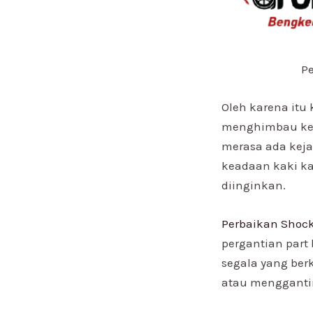
P
Oleh karena itu
menghimbau kep
merasa ada keja
keadaan kaki ka
diinginkan.
Perbaikan Shoc
pergantian part b
segala yang ber
atau menggantin