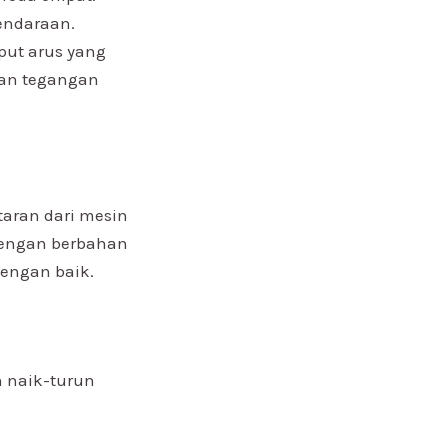
kendaraan.
put arus yang
nan tegangan
taran dari mesin
lengan berbahan
dengan baik.
 naik-turun