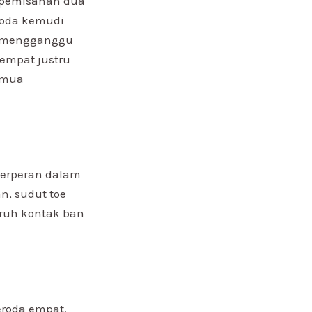
h pemisahan dua
roda kemudi
si mengganggu
empat justru
emua
 berperan dalam
n, sudut toe
ruh kontak ban
roda empat.