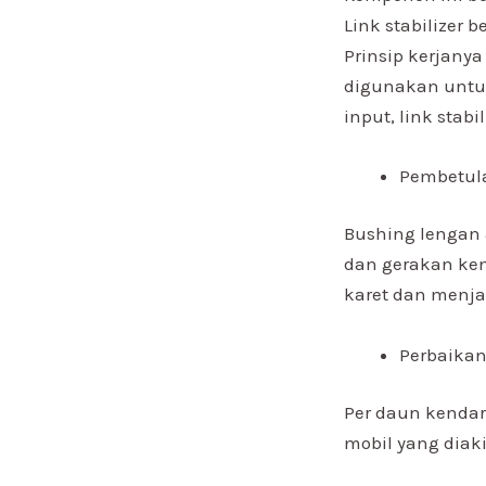
Link stabilizer 
Prinsip kerjany
digunakan untuk
input, link stabi
Pembetul
Bushing lengan 
dan gerakan ken
karet dan menja
Perbaikan
Per daun kenda
mobil yang diaki