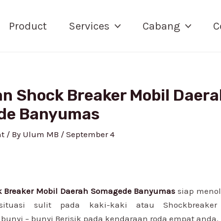
Product
Services
Cabang
C
an Shock Breaker Mobil Daer
de Banyumas
t
/ By
Ulum MB
/
September 4
k Breaker Mobil Daerah Somagede Banyumas
siap meno
ituasi sulit pada kaki-kaki atau Shockbreake
unyi – bunyi Berisik pada kendaraan roda empat anda.