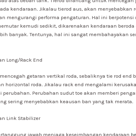
ab atas beban tarik. Tierod dirancang untuk mencega
 pada kendaraan. Jikalau tierod aus, akan menyebabkan 
dan mengurangi performa pengaturan. Hal ini berpoten
emutar kemudi sedikit, dikarenakan kendaraan beroda 
ebih banyak. Tentunya, hal ini sangat membahayakan s
an Long/Rack End
mencegah getaran vertikal roda, sebaliknya tie rod end
n horizontal roda. Jikalau rack end mengalami kerusaka
 perubahan. Perubahan sudut toe akan memberi penga
ang sering menyebabkan keausan ban yang tak merata.
n Link Stabilizer
ertanggung jawab menjaga keseimbangan kendaraan be