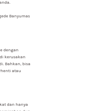
anda.
agede Banyumas
le dengan
adi kerusakan
i. Bahkan, bisa
henti atau
ikat dan hanya