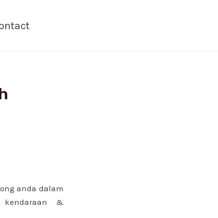
ontact
ah
long anda dalam
r kendaraan &