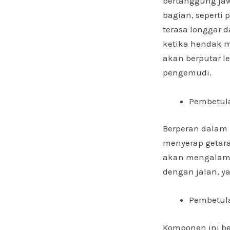
bertanggung jaw
bagian, seperti
terasa longgar 
ketika hendak m
akan berputar l
pengemudi.
Pembetul
Berperan dalam 
menyerap getara
akan mengalami
dengan jalan, y
Pembetula
Komponen ini b