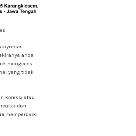
as
 Banyumas
ekiranya anda
ntuk mengecek
hal yang tidak
n koreksi atau
kbreaker dan
ode memperbaiki