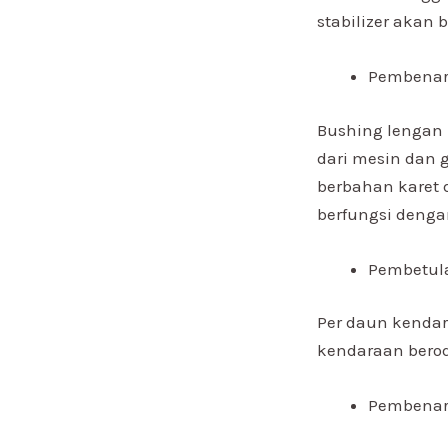
stabilizer akan b
Pembenar
Bushing lengan
dari mesin dan 
berbahan karet 
berfungsi denga
Pembetul
Per daun kenda
kendaraan berod
Pembenar