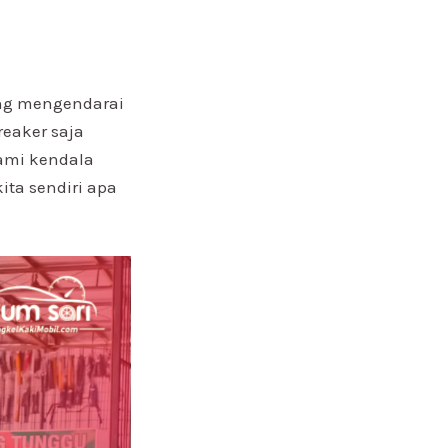
ang mengendarai
eaker saja
lami kendala
ta sendiri apa