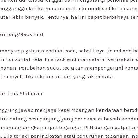
mengganggu ketika mau memutar kemudi sedikit, dikare
utar lebih banyak. Tentunya, hal ini dapat berbahaya s
an Long/Rack End
menyerap getaran vertikal roda, sebaliknya tie rod end 
n horizontal roda. Bila rack end mengalami kerusakan, 
bahan. Perubahan sudut toe akan mempengaruhi kont
at menyebabkan keausan ban yang tak merata.
n Link Stabilizer
tanggung jawab menjaga keseimbangan kendaraan beroda
ntuk batang besi panjang yang berlokasi di bawah kendar
h membandingkan input tegangan PLN dengan output ar
. Bila terjadi peningkatan atau penurunan tegangan inpu