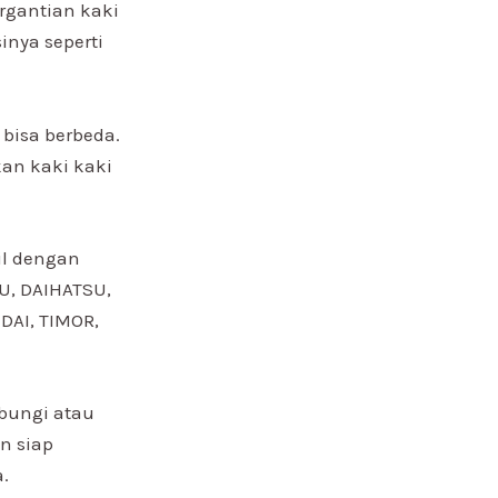
rgantian kaki
inya seperti
bisa berbeda.
kan kaki kaki
il dengan
ZU, DAIHATSU,
DAI, TIMOR,
ubungi atau
n siap
.