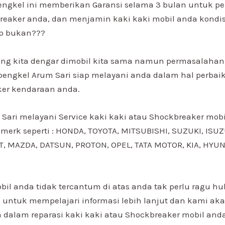
engkel ini memberikan Garansi selama 3 bulan untuk pe
reaker anda, dan menjamin kaki kaki mobil anda kondis
p bukan???
ng kita dengar dimobil kita sama namun permasalahan 
 bengkel Arum Sari siap melayani anda dalam hal perbai
ker kendaraan anda.
 Sari melayani Service kaki kaki atau Shockbreaker mob
 merk seperti : HONDA, TOYOTA, MITSUBISHI, SUZUKI, ISU
 MAZDA, DATSUN, PROTON, OPEL, TATA MOTOR, KIA, HYUN
bil anda tidak tercantum di atas anda tak perlu ragu h
i untuk mempelajari informasi lebih lanjut dan kami aka
alam reparasi kaki kaki atau Shockbreaker mobil anda