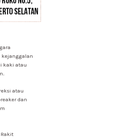
egara
 kejanggalan
i kaki atau
n.
eksi atau
kbreaker dan
em
 Rakit