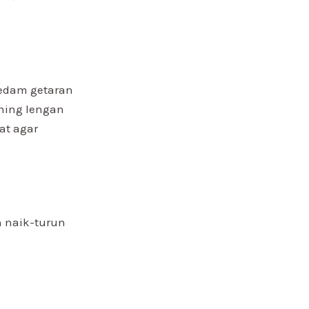
redam getaran
shing lengan
at agar
 naik-turun