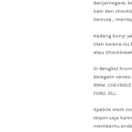
Banjarnegara, b
kaki dan shockb
Semula… manta
Kadang bunyi ya
Oleh karena itu
atau Shockbrea
Di Bengkel Arum
beragam variasi
BMW, CHEVROLET,
FORD, DLL.
Apabila merk mo
telpon saja kam
membantu anda d