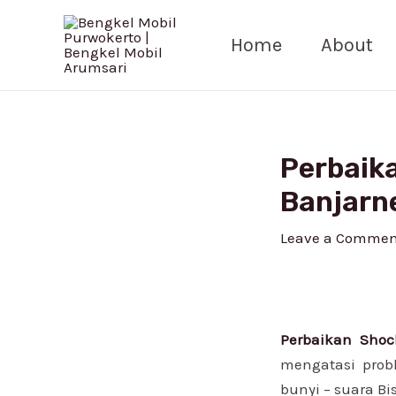
Skip
Post
to
navigation
Home
About
content
Perbaika
Banjarn
Leave a Commen
Perbaikan Shoc
mengatasi prob
bunyi – suara B