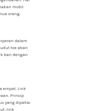
nakan mobil
emua orang.
berperan dalam
sudut toe akan
ak ban dengan
 empat. Link
aan. Prinsip
us yang dipakai
t, link