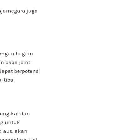
njarnegara juga
dengan bagian
n pada joint
apat berpotensi
-tiba.
pengikat dan
ng untuk
d aus, akan
gendalian. Hal