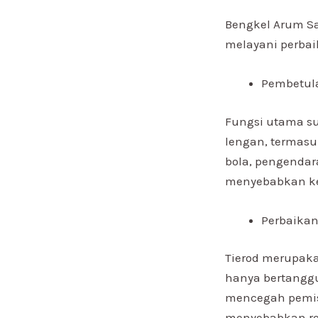
Bengkel Arum Sa
melayani perbaik
Pembetula
Fungsi utama su
lengan, termasu
bola, pengendar
menyebabkan kec
Perbaikan
Tierod merupaka
hanya bertanggu
mencegah pemisa
menyebabkan ro