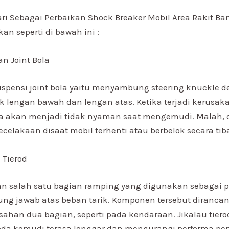
ri Sebagai Perbaikan Shock Breaker Mobil Area Rakit Ba
an seperti di bawah ini :
n Joint Bola
spensi joint bola yaitu menyambung steering knuckle 
k lengan bawah dan lengan atas. Ketika terjadi kerusaka
a akan menjadi tidak nyaman saat mengemudi. Malah, d
elakaan disaat mobil terhenti atau berbelok secara tiba
 Tierod
n salah satu bagian ramping yang digunakan sebagai 
ng jawab atas beban tarik. Komponen tersebut diranca
han dua bagian, seperti pada kendaraan. Jikalau tiero
da kemudi terasa longgar dan mengurangi performa pen