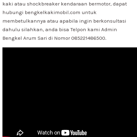
kaki atau shockbreaker kendaraan bermotor, dapat
hubungi bengkelkakimobil.com untuk
membetulkannya atau apabila ingin berkonsultasi
dahulu silahkan, anda bisa Telpon kami Admin
Bengkel Arum Sari di Nomor 085221486500.