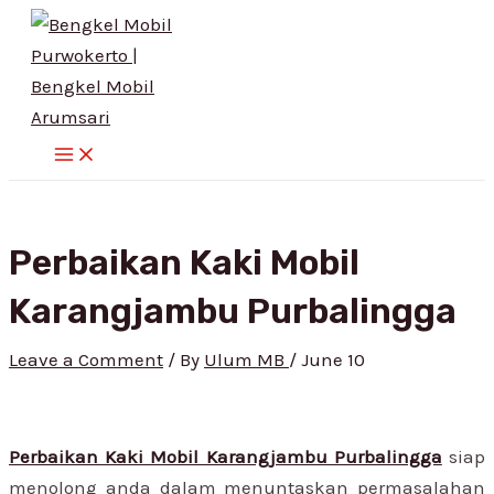
Main
Skip
Post
Menu
to
navigation
content
Perbaikan Kaki Mobil
Karangjambu Purbalingga
Leave a Comment
/ By
Ulum MB
/
June 10
Perbaikan Kaki Mobil Karangjambu Purbalingga
siap
menolong anda dalam menuntaskan permasalahan