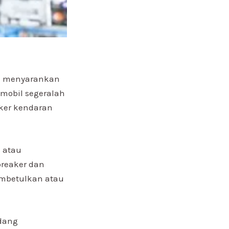
ga menyarankan
mobil segeralah
aker kendaran
 atau
kbreaker dan
embetulkan atau
ndang