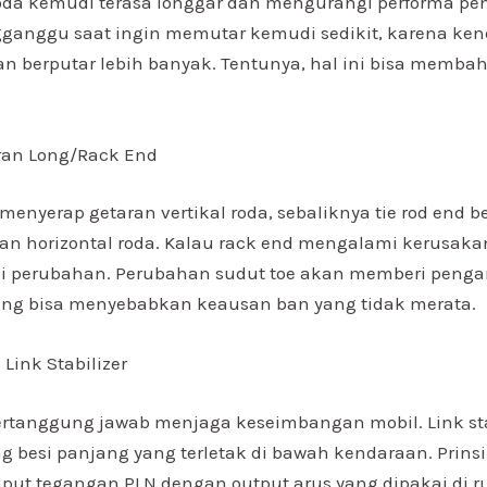
a kemudi terasa longgar dan mengurangi performa peng
ganggu saat ingin memutar kemudi sedikit, karena ke
an berputar lebih banyak. Tentunya, hal ini bisa memba
an Long/Rack End
menyerap getaran vertikal roda, sebaliknya tie rod end 
n horizontal roda. Kalau rack end mengalami kerusakan
 perubahan. Perubahan sudut toe akan memberi penga
ang bisa menyebabkan keausan ban yang tidak merata.
Link Stabilizer
rtanggung jawab menjaga keseimbangan mobil. Link sta
g besi panjang yang terletak di bawah kendaraan. Prinsi
ut tegangan PLN dengan output arus yang dipakai di 