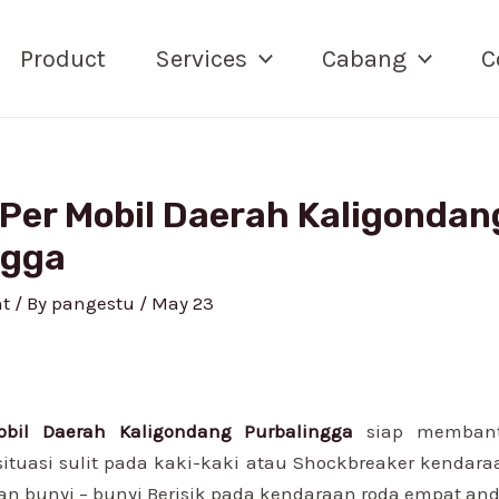
Product
Services
Cabang
C
 Per Mobil Daerah Kaligondan
ngga
t
/ By
pangestu
/
May 23
bil Daerah Kaligondang Purbalingga
siap memban
ituasi sulit pada kaki-kaki atau Shockbreaker kendar
 bunyi – bunyi Berisik pada kendaraan roda empat and