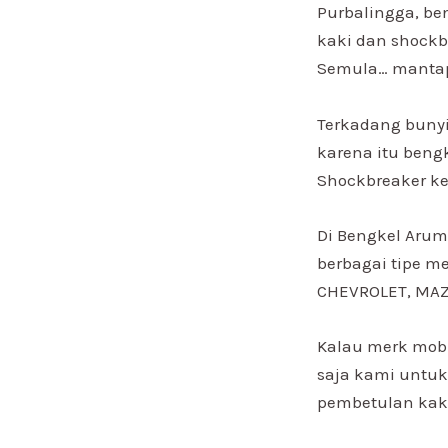
Purbalingga, be
kaki dan shockb
Semula… manta
Terkadang bunyi
karena itu beng
Shockbreaker k
Di Bengkel Arum
berbagai tipe m
CHEVROLET, MAZD
Kalau merk mobi
saja kami untuk
pembetulan kaki