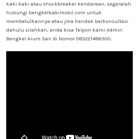
kaki kaki atau shockbreaker kendaraan, segeralah
hubungi bengkelkakimobil.com untuk
membetulkannya atau jika hendak berkonsultasi
dahulu silahkan, anda bisa Telpon kami Admin
Bengkel Arum Sari di Nomor 085221486500.