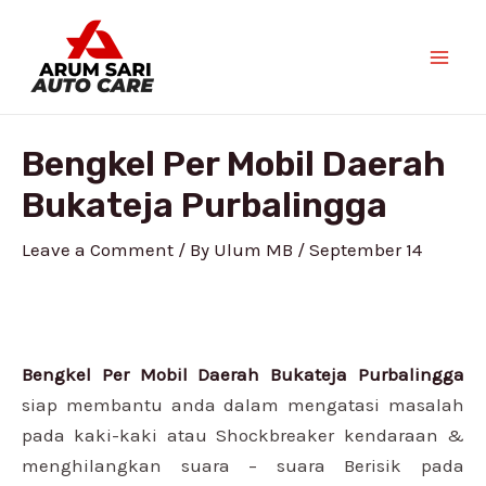
Skip
Post
Mai
to
navigation
Men
content
Bengkel Per Mobil Daerah
Bukateja Purbalingga
Leave a Comment
/ By
Ulum MB
/
September 14
Bengkel Per Mobil Daerah Bukateja Purbalingga
siap membantu anda dalam mengatasi masalah
pada kaki-kaki atau Shockbreaker kendaraan &
menghilangkan suara – suara Berisik pada