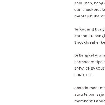
Kebumen, bengke
dan shockbreake
mantap bukan?
Terkadang bunyi
karena itu beng
Shockbreaker k
Di Bengkel Arum
bermacam tipe m
BMW, CHEVROLET,
FORD, DLL.
Apabila merk mo
atau telpon saj
membantu anda 