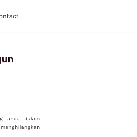
ontact
gun
g anda dalam
& menghilangkan