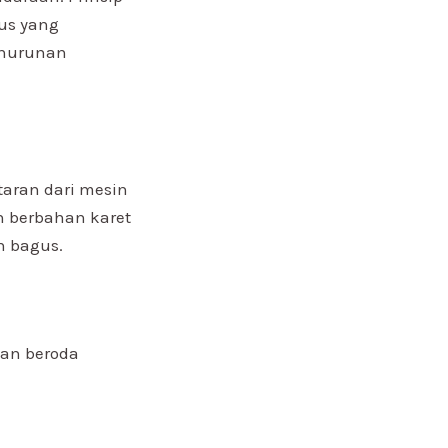
us yang
enurunan
taran dari mesin
n berbahan karet
n bagus.
aan beroda