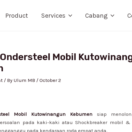
Product
Services
Cabang
C
 Ondersteel Mobil Kutowinan
n
t
/ By
Ulum MB
/
October 2
steel Mobil Kutowinangun Kebumen
siap menolon
rsoalan pada kaki-kaki atau Shockbreaker mobil 
mengganggu pada kendaraan roda empat anda.