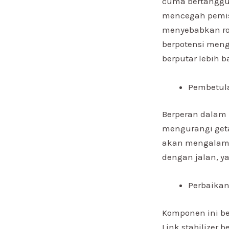
cuma bertanggun
mencegah pemisa
menyebabkan rod
berpotensi meng
berputar lebih b
Pembetul
Berperan dalam 
mengurangi geta
akan mengalami
dengan jalan, y
Perbaikan 
Komponen ini b
Link stabilizer 