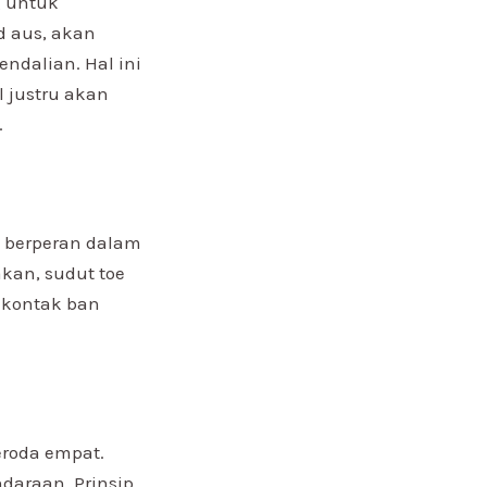
g untuk
d aus, akan
ndalian. Hal ini
 justru akan
.
d berperan dalam
kan, sudut toe
 kontak ban
roda empat.
ndaraan. Prinsip