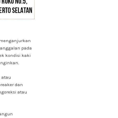
n menganjurkan
janggalan pada
k kondisi kaki
inginkan.
 atau
kbreaker dan
ngoreksi atau
nangun