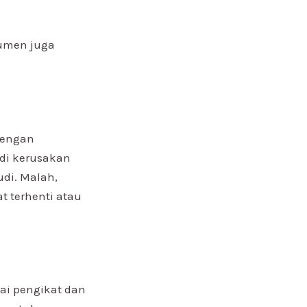
bumen juga
dengan
adi kerusakan
di. Malah,
 terhenti atau
ai pengikat dan