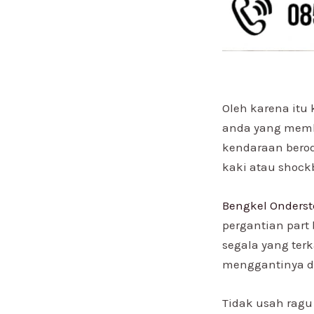
Oleh karena it
anda yang memb
kendaraan berod
kaki atau shockb
Bengkel Onders
pergantian part b
segala yang ter
menggantinya de
Tidak usah ragu