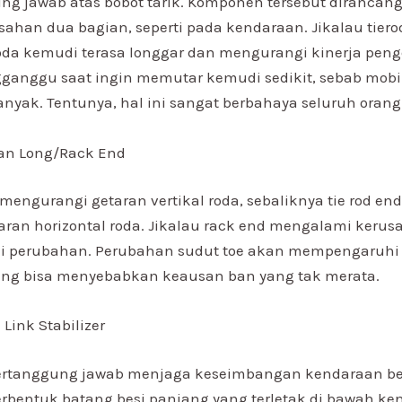
g jawab atas bobot tarik. Komponen tersebut dirancan
han dua bagian, seperti pada kendaraan. Jikalau tiero
a kemudi terasa longgar dan mengurangi kinerja penge
ganggu saat ingin memutar kemudi sedikit, sebab mobil
anyak. Tentunya, hal ini sangat berbahaya seluruh orang
an Long/Rack End
mengurangi getaran vertikal roda, sebaliknya tie rod en
ran horizontal roda. Jikalau rack end mengalami kerusa
 perubahan. Perubahan sudut toe akan mempengaruhi
ang bisa menyebabkan keausan ban yang tak merata.
Link Stabilizer
ertanggung jawab menjaga keseimbangan kendaraan be
berbentuk batang besi panjang yang terletak di bawah ke