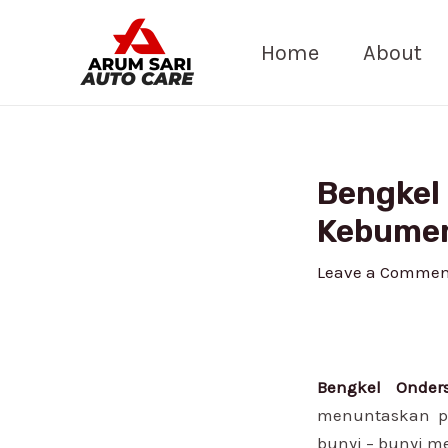
Skip
Post
to
navigation
Home
About
content
Bengkel
Kebume
Leave a Commen
Bengkel Onder
menuntaskan pe
bunyi – bunyi 