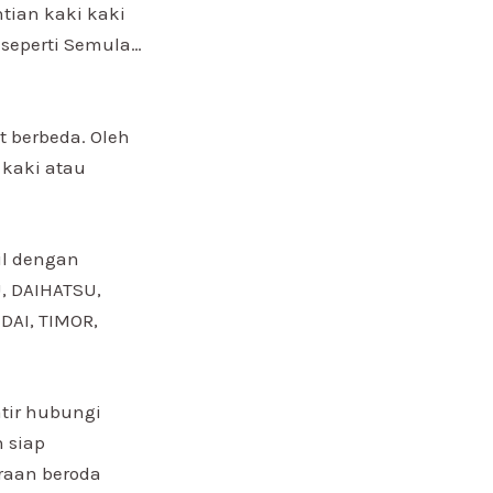
tian kaki kaki
 seperti Semula…
t berbeda. Oleh
 kaki atau
il dengan
, DAIHATSU,
DAI, TIMOR,
atir hubungi
 siap
raan beroda