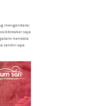
ang mengendarai
hockbreaker saja
ngalami kendala
a sendiri apa