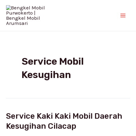
Skip
Mai
to
Men
content
Service Mobil
Kesugihan
Service Kaki Kaki Mobil Daerah
Service
Kaki
Kesugihan Cilacap
Kaki