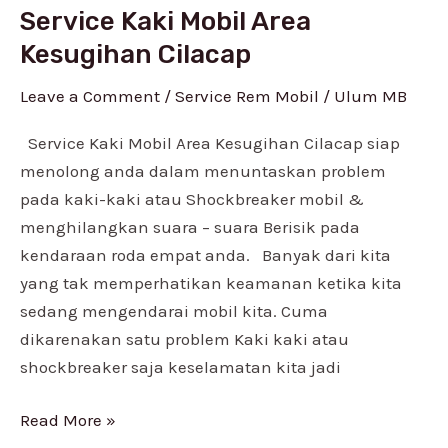
Service Kaki Mobil Area
Service
Kaki
Kesugihan Cilacap
Mobil
Leave a Comment
/
Service Rem Mobil
/
Ulum MB
Area
Kesugihan
Service Kaki Mobil Area Kesugihan Cilacap siap
Cilacap
menolong anda dalam menuntaskan problem
pada kaki-kaki atau Shockbreaker mobil &
menghilangkan suara – suara Berisik pada
kendaraan roda empat anda. Banyak dari kita
yang tak memperhatikan keamanan ketika kita
sedang mengendarai mobil kita. Cuma
dikarenakan satu problem Kaki kaki atau
shockbreaker saja keselamatan kita jadi
Read More »