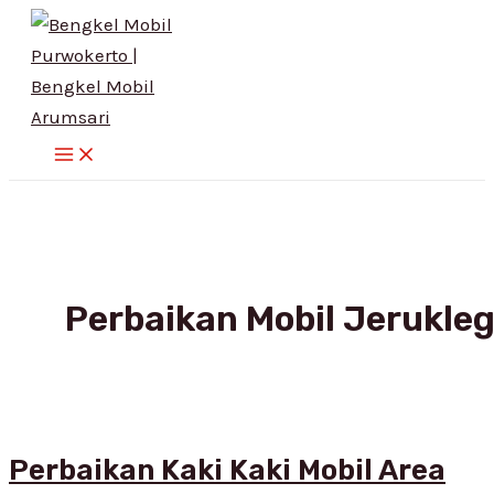
Main
Skip
Perbaikan
Menu
to
Kaki
content
Kaki
Mobil
Area
Jeruklegi
Cilacap
Perbaikan Mobil Jerukleg
Perbaikan Kaki Kaki Mobil Area