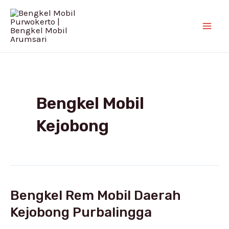
Skip
Mai
to
Men
content
Bengkel Mobil
Kejobong
Bengkel Rem Mobil Daerah
Bengkel
Rem
Kejobong Purbalingga
Mobil